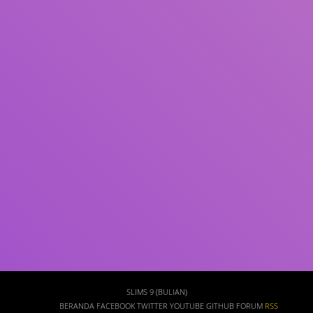
Subjek
ISBN/ISSN
Tipe Koleksi
Lokasi
GMD
Cari
SLIMS 9 (BULIAN)
BERANDA
FACEBOOK
TWITTER
YOUTUBE
GITHUB
FORUM
RSS