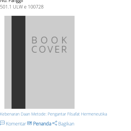
No. Panggil
501.1 ULW e 100728
Kebenaran Daan Metode: Pengantar Filsafat Hermeneutika
Komentar
Penanda
Bagikan