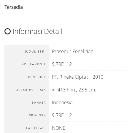
Tersedia
Informasi Detail
Prosedur Penelitian
JUDUL SERI
9.79E+12
NO. PANGGIL
PT. Rineka Cipta
:
.,
2010
PENERBIT
xi, 413 hlm.; 23,5 cm.
DESKRIPSI FISIK
Indonesia
BAHASA
9.79E+12
ISBN/ISSN
NONE
KLASIFIKASI