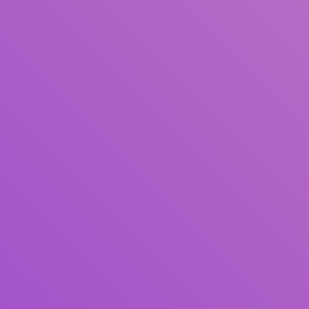
Pengarang
Subjek
ISBN/ISSN
Tipe Koleksi
Lokasi
GMD
Cari