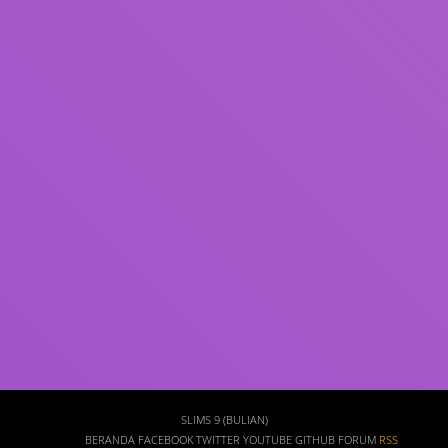
Subjek
ISBN/ISSN
Tipe Koleksi
Lokasi
GMD
Cari
SLIMS 9 (BULIAN)
BERANDA
FACEBOOK
TWITTER
YOUTUBE
GITHUB
FORUM
RSS