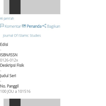
Al-Jami'ah
Komentar
Penanda
Bagikan
Journal Of ISlamic Studies
Edisi
-
ISBN/ISSN
0126-012x
Deskripsi Fisik
-
Judul Seri
-
No. Panggil
100 JOU a 101516