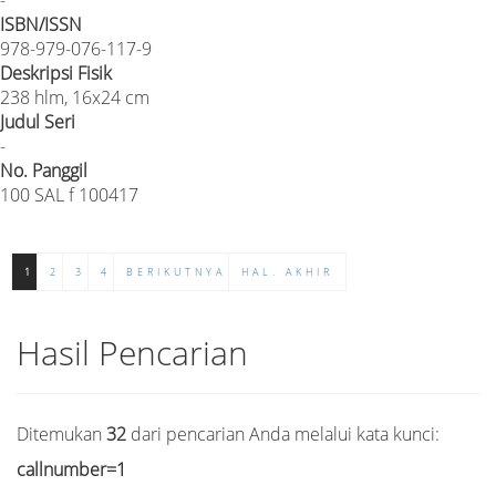
ISBN/ISSN
978-979-076-117-9
Deskripsi Fisik
238 hlm, 16x24 cm
Judul Seri
-
No. Panggil
100 SAL f 100417
1
2
3
4
BERIKUTNYA
HAL. AKHIR
Hasil Pencarian
Ditemukan
32
dari pencarian Anda melalui kata kunci:
callnumber=1