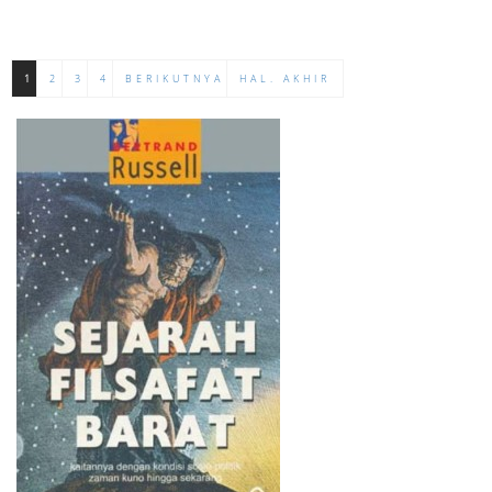
1
2
3
4
BERIKUTNYA
HAL. AKHIR